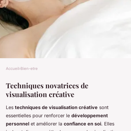
Accueil
›
Bien-etre
BIEN-ETRE
Techniques novatrices de
Épanouissez votre confiance
visualisation créative
en soi avec des méthodes
novatrices de visualisation
Les
techniques de visualisation créative
sont
créative pour un
essentielles pour renforcer le
développement
développement personnel
personnel
et améliorer la
confiance en soi
. Elles