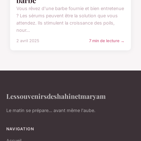
Vous rêvez d'une barbe fournie et bien entretenue
? Les sérums peuvent être la solution que vous
attendez. Ils stimulent la croissance des poils,
nour...
2 avril 2025
7 min de lecture →
Lessouvenirsdeshahinetmaryam
Le matin se prépare... avant même l'aube.
NAVIGATION
Accueil