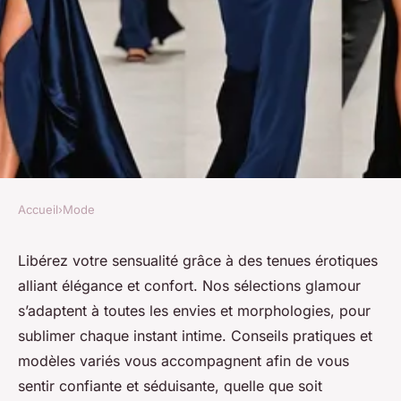
Accueil
›
Mode
MODE
Tenue érotique : inspirez votre
Libérez votre sensualité grâce à des tenues érotiques
alliant élégance et confort. Nos sélections glamour
sensualité avec nos outfits
s’adaptent à toutes les envies et morphologies, pour
glamour
sublimer chaque instant intime. Conseils pratiques et
modèles variés vous accompagnent afin de vous
Lucie
•
5 septembre 2025
•
6 min de lecture
sentir confiante et séduisante, quelle que soit